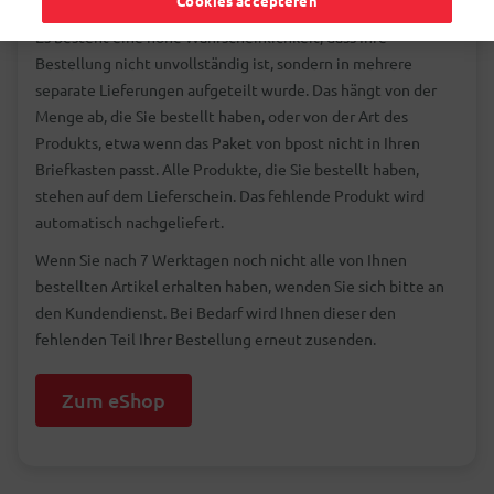
Cookies accepteren
Es besteht eine hohe Wahrscheinlichkeit, dass Ihre
Bestellung nicht unvollständig ist, sondern in mehrere
separate Lieferungen aufgeteilt wurde. Das hängt von der
Menge ab, die Sie bestellt haben, oder von der Art des
Produkts, etwa wenn das Paket von bpost nicht in Ihren
Briefkasten passt. Alle Produkte, die Sie bestellt haben,
stehen auf dem Lieferschein. Das fehlende Produkt wird
automatisch nachgeliefert.
Wenn Sie nach 7 Werktagen noch nicht alle von Ihnen
bestellten Artikel erhalten haben, wenden Sie sich bitte an
den Kundendienst. Bei Bedarf wird Ihnen dieser den
fehlenden Teil Ihrer Bestellung erneut zusenden.
Zum eShop