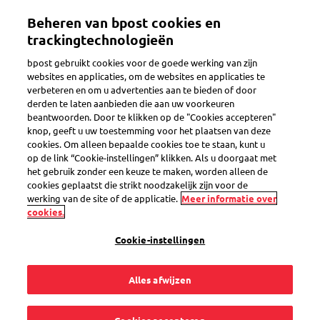
Overslaan
Beheren van bpost cookies en
en
Toggle navigation
naar
trackingtechnologieën
de
bpost gebruikt cookies voor de goede werking van zijn
inhoud
websites en applicaties, om de websites en applicaties te
gaan
verbeteren en om u advertenties aan te bieden of door
eShop
derden te laten aanbieden die aan uw voorkeuren
beantwoorden. Door te klikken op de "Cookies accepteren"
knop, geeft u uw toestemming voor het plaatsen van deze
cookies. Om alleen bepaalde cookies toe te staan, kunt u
Was soll ich tun,
op de link “Cookie-instellingen” klikken. Als u doorgaat met
het gebruik zonder een keuze te maken, worden alleen de
wenn meine
cookies geplaatst die strikt noodzakelijk zijn voor de
werking van de site of de applicatie.
Meer informatie over
cookies.
Bestellung nicht
Cookie-instellingen
vollständig ist?
Alles afwijzen