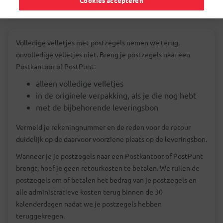
Cookies accepteren
Volledige velletjes met postzegels nemen we terug,
onvolledige velletjes niet. Breng je postzegels naar een
Postkantoor of PostPunt:
alleen volledige velletjes
in de originele verpakking, als je die nog hebt
met de bijbehorende leveringsbon
Vermeld je rekeningnummer en de reden voor de retour
duidelijk op de daarvoor voorziene plaats op de leveringsbon.
Wanneer je je postzegels naar een Postkantoor of PostPunt
brengt, hoef je geen retourkosten te betalen. We ruilen de
postzegels om of betalen het bedrag van je postzegels en
alle administratieve kosten terug binnen de 30
kalenderdagen nadat we je postzegels hebben
teruggekregen.