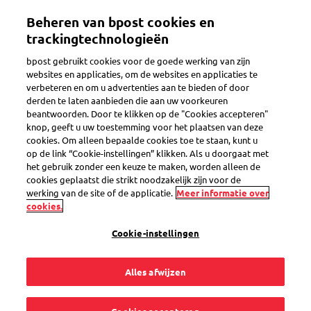
Overslaan
Beheren van bpost cookies en
en
Toggle navigation
naar
trackingtechnologieën
de
bpost gebruikt cookies voor de goede werking van zijn
inhoud
websites en applicaties, om de websites en applicaties te
gaan
verbeteren en om u advertenties aan te bieden of door
eShop
derden te laten aanbieden die aan uw voorkeuren
beantwoorden. Door te klikken op de "Cookies accepteren"
knop, geeft u uw toestemming voor het plaatsen van deze
cookies. Om alleen bepaalde cookies toe te staan, kunt u
Ik wil postzegels
op de link “Cookie-instellingen” klikken. Als u doorgaat met
het gebruik zonder een keuze te maken, worden alleen de
voor aangetekende
cookies geplaatst die strikt noodzakelijk zijn voor de
werking van de site of de applicatie.
Meer informatie over
cookies.
zendingen
Cookie-instellingen
terugsturen. Kan
Alles afwijzen
dat?