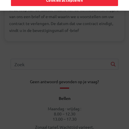
Cookies accepteren
In de loop van de laatste maand van de Verhuisdienst krijgt u
van ons een brief of e-mail waarin we u voorstellen om uw
contract te verlengen. De datum dat uw contract eindigt,
vindt u in de bevestigingsmail of -brief
Geen antwoord gevonden op je vraag?
Bellen
Maandag - vrijdag :
8.00 – 12.30
13.00 – 17.30
Zonaal tarief. Wachttijd varieert.