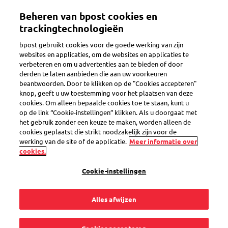
Overslaan
Beheren van bpost cookies en
en
Toggle navigation
naar
trackingtechnologieën
de
bpost gebruikt cookies voor de goede werking van zijn
inhoud
websites en applicaties, om de websites en applicaties te
gaan
verbeteren en om u advertenties aan te bieden of door
Hoe werkt het?
derden te laten aanbieden die aan uw voorkeuren
beantwoorden. Door te klikken op de "Cookies accepteren"
knop, geeft u uw toestemming voor het plaatsen van deze
cookies. Om alleen bepaalde cookies toe te staan, kunt u
Krijg ik een brief op
op de link “Cookie-instellingen” klikken. Als u doorgaat met
het gebruik zonder een keuze te maken, worden alleen de
het einde van mijn
cookies geplaatst die strikt noodzakelijk zijn voor de
werking van de site of de applicatie.
Meer informatie over
cookies.
contract met de
Cookie-instellingen
Verhuisdienst?
Alles afwijzen