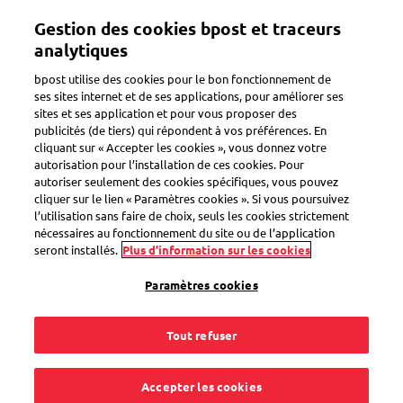
Aller
Gestion des cookies bpost et traceurs
au
Toggle navigation
contenu
analytiques
principal
bpost utilise des cookies pour le bon fonctionnement de
ses sites internet et de ses applications, pour améliorer ses
sites et ses application et pour vous proposer des
publicités (de tiers) qui répondent à vos préférences. En
Search
cliquant sur « Accepter les cookies », vous donnez votre
autorisation pour l’installation de ces cookies. Pour
autoriser seulement des cookies spécifiques, vous pouvez
cliquer sur le lien « Paramètres cookies ». Si vous poursuivez
Enlèvement occasionnel
l’utilisation sans faire de choix, seuls les cookies strictement
nécessaires au fonctionnement du site ou de l’application
seront installés.
Plus d’information sur les cookies
Comment ça fonctionne ?
Paramètres cookies
Tout refuser
1
questions
« Enlèvement occasionnel »
pour le mot-clé
Accepter les cookies