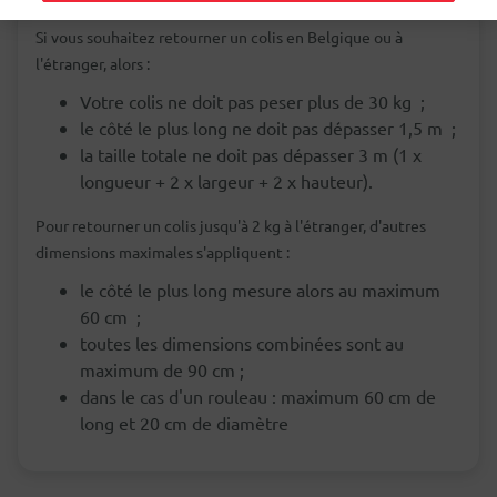
Si vous souhaitez retourner un colis en Belgique ou à
l'étranger, alors :
Votre colis ne doit pas peser plus de 30 kg ;
le côté le plus long ne doit pas dépasser 1,5 m ;
la taille totale ne doit pas dépasser 3 m (1 x
longueur + 2 x largeur + 2 x hauteur).
Pour retourner un colis jusqu'à 2 kg à l'étranger, d'autres
dimensions maximales s'appliquent :
le côté le plus long mesure alors au maximum
60 cm ;
toutes les dimensions combinées sont au
maximum de 90 cm ;
dans le cas d'un rouleau : maximum 60 cm de
long et 20 cm de diamètre