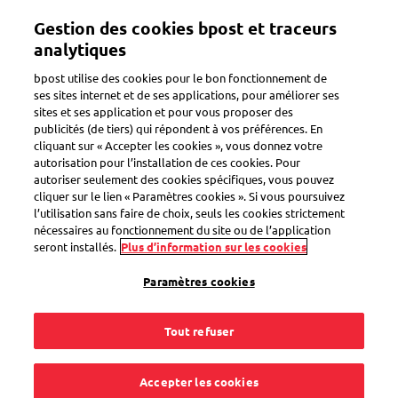
Aller
Gestion des cookies bpost et traceurs
au
Toggle navigation
contenu
analytiques
principal
bpost utilise des cookies pour le bon fonctionnement de
ses sites internet et de ses applications, pour améliorer ses
sites et ses application et pour vous proposer des
Comment ça fonctionne ?
publicités (de tiers) qui répondent à vos préférences. En
cliquant sur « Accepter les cookies », vous donnez votre
autorisation pour l’installation de ces cookies. Pour
autoriser seulement des cookies spécifiques, vous pouvez
Quels sont la taille et
cliquer sur le lien « Paramètres cookies ». Si vous poursuivez
l’utilisation sans faire de choix, seuls les cookies strictement
le poids maximum
nécessaires au fonctionnement du site ou de l’application
seront installés.
Plus d’information sur les cookies
d'un envoi de retour
Paramètres cookies
?
Tout refuser
Accepter les cookies