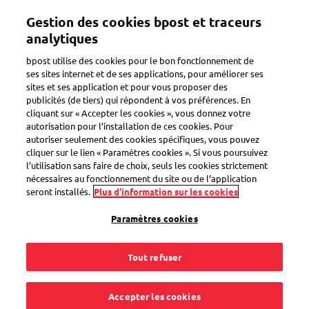
Aller
Gestion des cookies bpost et traceurs
au
Toggle navigation
contenu
analytiques
principal
bpost utilise des cookies pour le bon fonctionnement de
ses sites internet et de ses applications, pour améliorer ses
sites et ses application et pour vous proposer des
Préparer un colis
publicités (de tiers) qui répondent à vos préférences. En
cliquant sur « Accepter les cookies », vous donnez votre
autorisation pour l’installation de ces cookies. Pour
autoriser seulement des cookies spécifiques, vous pouvez
Puis-je acheter
cliquer sur le lien « Paramètres cookies ». Si vous poursuivez
l’utilisation sans faire de choix, seuls les cookies strictement
quelque part un
nécessaires au fonctionnement du site ou de l’application
seront installés.
Plus d’information sur les cookies
emballage pour mon
Paramètres cookies
retour ?
Tout refuser
Accepter les cookies