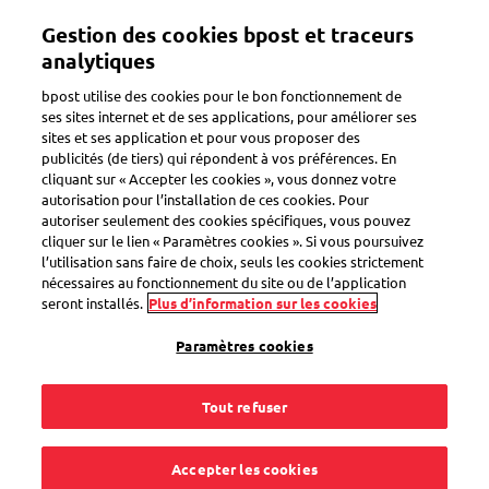
Aller
Gestion des cookies bpost et traceurs
au
Toggle navigation
contenu
analytiques
principal
bpost utilise des cookies pour le bon fonctionnement de
ses sites internet et de ses applications, pour améliorer ses
sites et ses application et pour vous proposer des
Il y a un problème
publicités (de tiers) qui répondent à vos préférences. En
cliquant sur « Accepter les cookies », vous donnez votre
autorisation pour l’installation de ces cookies. Pour
autoriser seulement des cookies spécifiques, vous pouvez
J'ai encore des
cliquer sur le lien « Paramètres cookies ». Si vous poursuivez
l’utilisation sans faire de choix, seuls les cookies strictement
correspondants qui
nécessaires au fonctionnement du site ou de l’application
seront installés.
Plus d’information sur les cookies
utilisent d'anciennes
Paramètres cookies
enveloppes ne
Tout refuser
mentionnant pas
Accepter les cookies