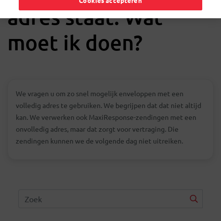
Cookies accepteren
adres staat. Wat
moet ik doen?
We vragen u om zo snel mogelijk enveloppen met een
volledig adres te gebruiken. We begrijpen dat dat niet altijd
kan. We verwerken ook MaxiResponse-zendingen met een
onvolledig adres, maar dat zorgt voor vertraging. Die
zendingen kunnen we de volgende dag niet uitreiken.