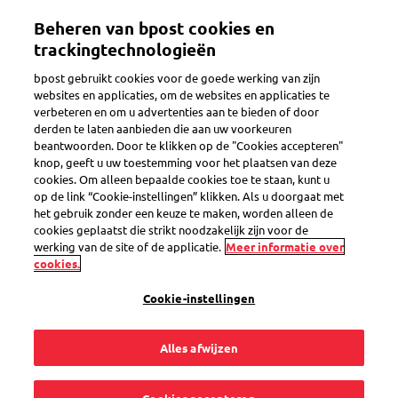
Overslaan
Beheren van bpost cookies en
en
Toggle navigation
naar
trackingtechnologieën
de
bpost gebruikt cookies voor de goede werking van zijn
inhoud
websites en applicaties, om de websites en applicaties te
gaan
verbeteren en om u advertenties aan te bieden of door
Er is een probleem
derden te laten aanbieden die aan uw voorkeuren
beantwoorden. Door te klikken op de "Cookies accepteren"
knop, geeft u uw toestemming voor het plaatsen van deze
cookies. Om alleen bepaalde cookies toe te staan, kunt u
Ik heb nog altijd
op de link “Cookie-instellingen” klikken. Als u doorgaat met
het gebruik zonder een keuze te maken, worden alleen de
respondenten die
cookies geplaatst die strikt noodzakelijk zijn voor de
werking van de site of de applicatie.
Meer informatie over
cookies.
oude enveloppen
Cookie-instellingen
gebruiken waarop
Alles afwijzen
niet het volledige