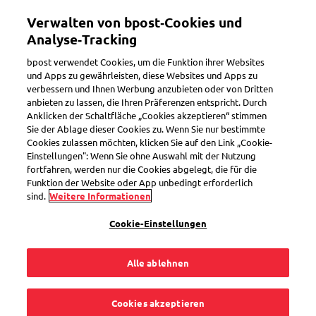
Direkt
Verwalten von bpost‑Cookies und
zum
Toggle navigation
Inhalt
Analyse‑Tracking
bpost verwendet Cookies, um die Funktion ihrer Websites
und Apps zu gewährleisten, diese Websites und Apps zu
verbessern und Ihnen Werbung anzubieten oder von Dritten
Briefmarken sammeln
anbieten zu lassen, die Ihren Präferenzen entspricht. Durch
Anklicken der Schaltfläche „Cookies akzeptieren“ stimmen
Sie der Ablage dieser Cookies zu. Wenn Sie nur bestimmte
Cookies zulassen möchten, klicken Sie auf den Link „Cookie-
Wo finde ich
Einstellungen": Wenn Sie ohne Auswahl mit der Nutzung
fortfahren, werden nur die Cookies abgelegt, die für die
Sammlerbriefmarken?
Funktion der Website oder App unbedingt erforderlich
sind.
Weitere Informationen
Cookie-Einstellungen
Alle ablehnen
Das komplette Angebot an selbstklebenden und
gummierten Sammlermarken ist hier erhältlich:
Cookies akzeptieren
in unserem
Online-Shop
.