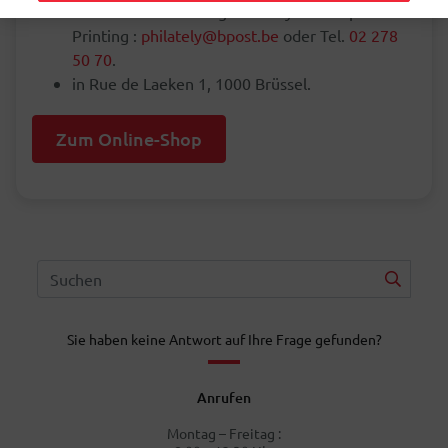
bei unserer Abteilung Philately & Stamps
Printing :
philately@bpost.be
oder Tel.
02 278
50 70
.
in Rue de Laeken 1, 1000 Brüssel.
Zum Online-Shop
Sie haben keine Antwort auf Ihre Frage gefunden?
Anrufen
Montag – Freitag :