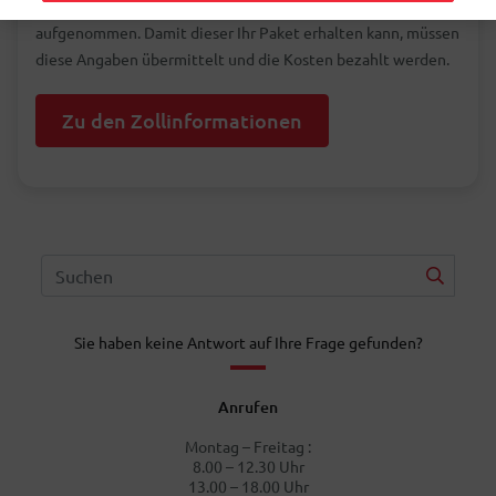
Angaben dazu. Es wird dann Kontakt zum Empfänger
aufgenommen. Damit dieser Ihr Paket erhalten kann, müssen
diese Angaben übermittelt und die Kosten bezahlt werden.
Zu den Zollinformationen
Sie haben keine Antwort auf Ihre Frage gefunden?
Anrufen
Montag – Freitag :
8.00 – 12.30 Uhr
13.00 – 18.00 Uhr