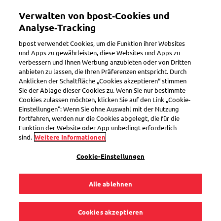
Direkt
Verwalten von bpost‑Cookies und
zum
Toggle navigation
Inhalt
Analyse‑Tracking
bpost verwendet Cookies, um die Funktion ihrer Websites
und Apps zu gewährleisten, diese Websites und Apps zu
verbessern und Ihnen Werbung anzubieten oder von Dritten
Paket verfolgen
anbieten zu lassen, die Ihren Präferenzen entspricht. Durch
Anklicken der Schaltfläche „Cookies akzeptieren“ stimmen
Sie der Ablage dieser Cookies zu. Wenn Sie nur bestimmte
Cookies zulassen möchten, klicken Sie auf den Link „Cookie-
Was ist, wenn der
Einstellungen": Wenn Sie ohne Auswahl mit der Nutzung
fortfahren, werden nur die Cookies abgelegt, die für die
Zoll mein Paket
Funktion der Website oder App unbedingt erforderlich
sind.
Weitere Informationen
zurückhält?
Cookie-Einstellungen
Alle ablehnen
Wenn der Zoll ihr Paket zurückhält, fehlen vermutlich
Cookies akzeptieren