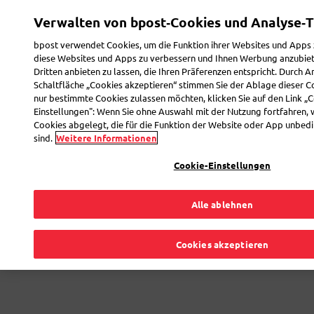
Direkt
Verwalten von bpost‑Cookies und Analyse‑T
zum
Toggle navigation
Inhalt
bpost verwendet Cookies, um die Funktion ihrer Websites und Apps 
diese Websites und Apps zu verbessern und Ihnen Werbung anzubie
Dritten anbieten zu lassen, die Ihren Präferenzen entspricht. Durch A
Schaltfläche „Cookies akzeptieren“ stimmen Sie der Ablage dieser C
nur bestimmte Cookies zulassen möchten, klicken Sie auf den Link „C
Einstellungen": Wenn Sie ohne Auswahl mit der Nutzung fortfahren, 
Paket beim Zoll
Cookies abgelegt, die für die Funktion der Website oder App unbedi
sind.
Weitere Informationen
Cookie-Einstellungen
So verlaufen der Einfuhrprozess und die
Berechnung der Zölle
Alle ablehnen
Cookies akzeptieren