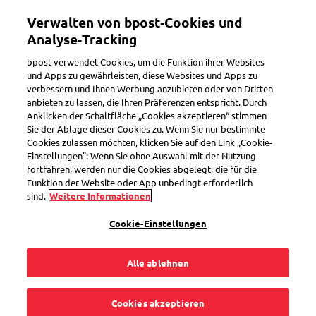
Direkt
Verwalten von bpost‑Cookies und
zum
Toggle navigation
Inhalt
Analyse‑Tracking
bpost verwendet Cookies, um die Funktion ihrer Websites
und Apps zu gewährleisten, diese Websites und Apps zu
verbessern und Ihnen Werbung anzubieten oder von Dritten
Es gibt ein Problem
anbieten zu lassen, die Ihren Präferenzen entspricht. Durch
Anklicken der Schaltfläche „Cookies akzeptieren“ stimmen
Sie der Ablage dieser Cookies zu. Wenn Sie nur bestimmte
Cookies zulassen möchten, klicken Sie auf den Link „Cookie-
Mein Paket ist
Einstellungen": Wenn Sie ohne Auswahl mit der Nutzung
fortfahren, werden nur die Cookies abgelegt, die für die
verloren gegangen.
Funktion der Website oder App unbedingt erforderlich
sind.
Weitere Informationen
Was ist zu tun?
Cookie-Einstellungen
Alle ablehnen
Wir empfehlen Ihnen, sich an den Absender zu wenden,
Cookies akzeptieren