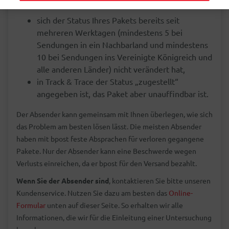
wenn:
sich der Status Ihres Pakets bereits seit
mehreren Werktagen (mindestens 5 bei
Sendungen in ein Nachbarland und mindestens
10 bei Sendungen ins Vereinigte Königreich und
alle anderen Länder) nicht verändert hat,
in Track & Trace der Status „zugestellt“
angegeben ist, das Paket aber unauffindbar ist.
Der Absender kann gemeinsam mit Ihnen überlegen, wie sich
das Problem am besten lösen lässt. Die meisten Absender
haben mit bpost feste Absprachen für verloren gegangene
Pakete. Nur der Absender kann eine Beschwerde wegen
Verlusts einreichen, da er bpost für den Versand bezahlt.
Wenn Sie der Absender sind
, kontaktieren Sie bitte unseren
Kundenservice. Nutzen Sie dazu am besten das
Online-
Formular
unten auf dieser Seite. So erhalten wir alle
Informationen, die wir für die Einleitung einer Untersuchung