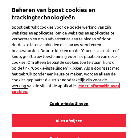
Overslaan
Beheren van bpost cookies en
en
Toggle navigation
naar
trackingtechnologieën
de
bpost gebruikt cookies voor de goede werking van zijn
inhoud
websites en applicaties, om de websites en applicaties te
gaan
verbeteren en om u advertenties aan te bieden of door
derden te laten aanbieden die aan uw voorkeuren
Search
beantwoorden. Door te klikken op de "Cookies accepteren"
knop, geeft u uw toestemming voor het plaatsen van deze
cookies. Om alleen bepaalde cookies toe te staan, kunt u
op de link “Cookie-instellingen” klikken. Als u doorgaat met
Mijn pakje volgen
het gebruik zonder een keuze te maken, worden alleen de
cookies geplaatst die strikt noodzakelijk zijn voor de
werking van de site of de applicatie.
Meer informatie over
3
vragen
cookies.
« Mijn pakje volgen »
in de categorie
Cookie-instellingen
Alles afwijzen
Het leveringsadres van mijn pakje is verkeerd. Wat
nu?