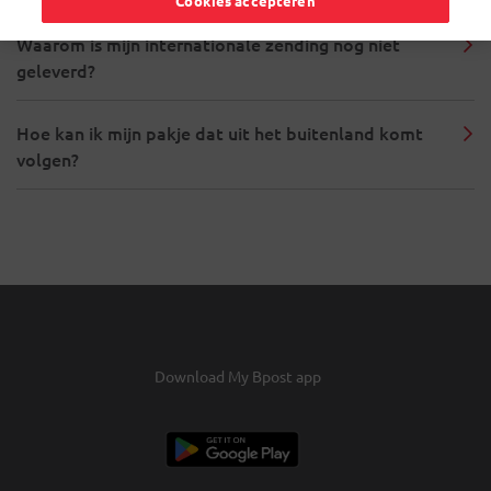
Cookies accepteren
Waarom is mijn internationale zending nog niet
geleverd?
Hoe kan ik mijn pakje dat uit het buitenland komt
volgen?
Download My Bpost app