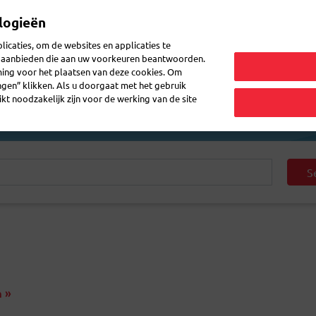
logieën
Mijn 
icaties, om de websites en applicaties te
en aanbieden die aan uw voorkeuren beantwoorden.
ming voor het plaatsen van deze cookies. Om
zenden
Post ontvangen
Logistiek
FAQ
eShop
ingen” klikken. Als u doorgaat met het gebruik
kt noodzakelijk zijn voor de werking van de site
S
m »