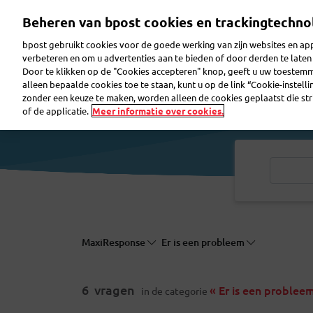
Overslaan
Beheren van bpost cookies en trackingtechno
en
naar
bpost gebruikt cookies voor de goede werking van zijn websites en appl
de
verbeteren en om u advertenties aan te bieden of door derden te lat
inhoud
Door te klikken op de "Cookies accepteren" knop, geeft u uw toestem
gaan
Reclame maken
Pakjes verzenden
Post ver
alleen bepaalde cookies toe te staan, kunt u op de link “Cookie-instell
zonder een keuze te maken, worden alleen de cookies geplaatst die stri
of de applicatie.
Meer informatie over cookies.
MaxiResponse
Er is een probleem
6
vragen
« Er is een problee
in de categorie