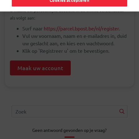
Cookies accepteren
U maakt uw persoonlijke account in de online verzendtool
als volgt aan:
Surf naar
https://parcel.bpost.be/nl/register
.
Vul uw voornaam, naam en e-mailadres in, duid
uw geslacht aan, en kies een wachtwoord.
Klik op 'Registreer u' om te bevestigen.
Maak uw account
Geen antwoord gevonden op je vraag?