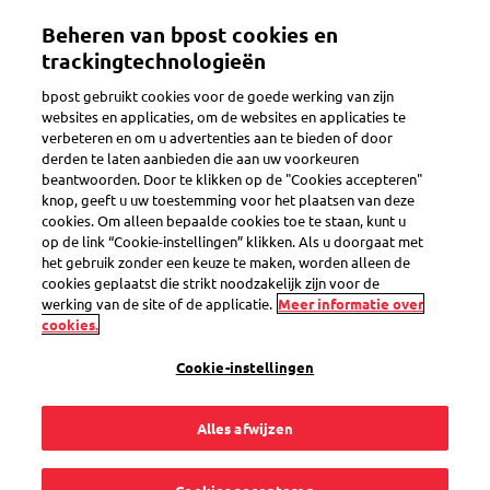
Overslaan
Beheren van bpost cookies en
en
Toggle navigation
naar
trackingtechnologieën
de
bpost gebruikt cookies voor de goede werking van zijn
inhoud
websites en applicaties, om de websites en applicaties te
gaan
verbeteren en om u advertenties aan te bieden of door
Verzendetiket maken
derden te laten aanbieden die aan uw voorkeuren
beantwoorden. Door te klikken op de "Cookies accepteren"
knop, geeft u uw toestemming voor het plaatsen van deze
cookies. Om alleen bepaalde cookies toe te staan, kunt u
Hoe maak ik een
op de link “Cookie-instellingen” klikken. Als u doorgaat met
het gebruik zonder een keuze te maken, worden alleen de
persoonlijke account
cookies geplaatst die strikt noodzakelijk zijn voor de
werking van de site of de applicatie.
Meer informatie over
cookies.
voor de online
Cookie-instellingen
verzendtool?
Alles afwijzen