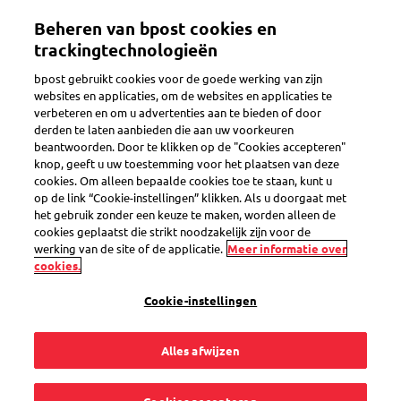
Overslaan
Beheren van bpost cookies en
en
Toggle navigation
naar
trackingtechnologieën
de
bpost gebruikt cookies voor de goede werking van zijn
inhoud
websites en applicaties, om de websites en applicaties te
gaan
verbeteren en om u advertenties aan te bieden of door
Tarieven
derden te laten aanbieden die aan uw voorkeuren
beantwoorden. Door te klikken op de "Cookies accepteren"
knop, geeft u uw toestemming voor het plaatsen van deze
cookies. Om alleen bepaalde cookies toe te staan, kunt u
Hoe frankeer ik mijn
op de link “Cookie-instellingen” klikken. Als u doorgaat met
het gebruik zonder een keuze te maken, worden alleen de
Direct Mail?
cookies geplaatst die strikt noodzakelijk zijn voor de
werking van de site of de applicatie.
Meer informatie over
cookies.
Cookie-instellingen
U hebt 3 mogelijkheden om uw Direct Mail te frankeren :
Alles afwijzen
1
. Frankeermerk Port Betaald
: dat is de gemakkelijkste
manier om uw Direct Mail te frankeren. Download het