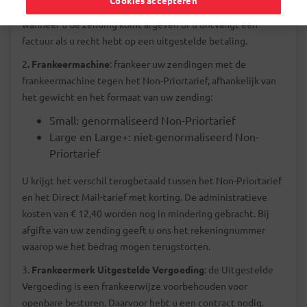
Cookies accepteren
frankeermerk en print het op uw zendingen. U betaalt
wanneer u de zending komt afgeven of u ontvangt een
factuur als u recht hebt op een uitgestelde betaling.
2
. Frankeermachine
: frankeer uw zendingen met de
frankeermachine tegen het Non-Priortarief, afhankelijk van
het gewicht en het formaat van uw zending:
Small: genormaliseerd Non-Priortarief
Large en Large+: niet-genormaliseerd Non-
Priortarief
U krijgt het verschil terugbetaald tussen het Non-Priortarief
en het Direct Mail-tarief met korting. De administratieve
kosten van € 12,40 worden nog in mindering gebracht. Bij
afgifte van uw zending geeft u ons het rekeningnummer
waarop we het bedrag mogen terugstorten.
3.
Frankeermerk Uitgestelde Vergoeding
: de Uitgestelde
Vergoeding is een frankeerwijze voorbehouden voor
openbare besturen. Daarvoor hebt u een contract nodig.