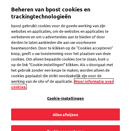
Overslaan
Beheren van bpost cookies en
en
Toggle navigation
naar
trackingtechnologieën
de
bpost gebruikt cookies voor de goede werking van zijn
inhoud
websites en applicaties, om de websites en applicaties te
gaan
verbeteren en om u advertenties aan te bieden of door
Verzendetiket maken
derden te laten aanbieden die aan uw voorkeuren
beantwoorden. Door te klikken op de "Cookies accepteren"
knop, geeft u uw toestemming voor het plaatsen van deze
cookies. Om alleen bepaalde cookies toe te staan, kunt u
Hoe betaal ik mijn
op de link “Cookie-instellingen” klikken. Als u doorgaat met
het gebruik zonder een keuze te maken, worden alleen de
online
cookies geplaatst die strikt noodzakelijk zijn voor de
werking van de site of de applicatie.
Meer informatie over
cookies.
verzendetiket?
Cookie-instellingen
Alles afwijzen
U betaalt uw verzendetiket in de online verzendtool met