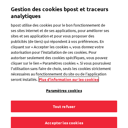
Aller
Gestion des cookies bpost et traceurs
au
Toggle navigation
contenu
analytiques
principal
bpost utilise des cookies pour le bon fonctionnement de
ses sites internet et de ses applications, pour améliorer ses
sites et ses application et pour vous proposer des
Comment cela fonctionne ?
publicités (de tiers) qui répondent à vos préférences. En
cliquant sur « Accepter les cookies », vous donnez votre
autorisation pour l’installation de ces cookies. Pour
autoriser seulement des cookies spécifiques, vous pouvez
Ma société rouvre en
cliquer sur le lien « Paramètres cookies ». Si vous poursuivez
l’utilisation sans faire de choix, seuls les cookies strictement
milieu de semaine. Le
nécessaires au fonctionnement du site ou de l’application
seront installés.
Plus d’information sur les cookies
transfert temporaire
Paramètres cookies
de courrier peut-il
Tout refuser
cesser ce jour-là
Accepter les cookies