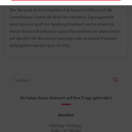
Der Versand als Einschreiben hat keinen Einfluss auf die
Zustelldauer. Damit Ihr Brief am nächsten Tag zugestellt
wird, muss er als Prior-Sendung frankiert und in einen rot
beschrifteten Briefkasten geworfen (achten Sie dabei bitte
auf die Zeit für die letzte Leerung) oder in einem Postamt
aufgegeben werden (vor 16 Uhr).
Sie haben keine Antwort auf Ihre Frage gefunden?
Anrufen
Montag – Freitag :
8.00 – 12.30 Uhr