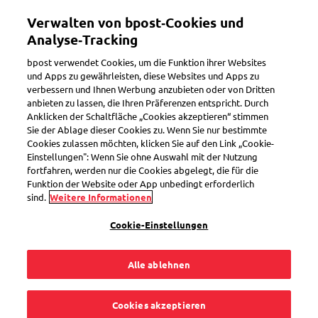
Direkt
Verwalten von bpost‑Cookies und
zum
Toggle navigation
Inhalt
Analyse‑Tracking
bpost verwendet Cookies, um die Funktion ihrer Websites
und Apps zu gewährleisten, diese Websites und Apps zu
verbessern und Ihnen Werbung anzubieten oder von Dritten
Prior/Non-Prior
anbieten zu lassen, die Ihren Präferenzen entspricht. Durch
Anklicken der Schaltfläche „Cookies akzeptieren“ stimmen
Sie der Ablage dieser Cookies zu. Wenn Sie nur bestimmte
Cookies zulassen möchten, klicken Sie auf den Link „Cookie-
Soll ich einen Eilbrief
Einstellungen": Wenn Sie ohne Auswahl mit der Nutzung
fortfahren, werden nur die Cookies abgelegt, die für die
lieber als
Funktion der Website oder App unbedingt erforderlich
sind.
Weitere Informationen
Einschreiben
Cookie-Einstellungen
versenden?
Alle ablehnen
Cookies akzeptieren