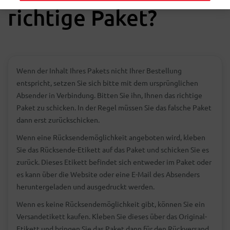
richtige Paket?
Wenn der Inhalt Ihres Pakets nicht Ihrer Bestellung
entspricht, setzen Sie sich bitte mit dem ursprünglichen
Absender in Verbindung. Bitten Sie ihn, Ihnen das richtige
Paket zu schicken. In der Regel müssen Sie das falsche Paket
dann erst zurückschicken.
Wenn eine Rücksendemöglichkeit angeboten wird, kleben
Sie das Rücksende-Etikett auf das Paket und schicken Sie es
zurück. Dieses Etikett befindet sich entweder im Paket oder
es kann über die Website oder eine E-Mail des Absenders
heruntergeladen und ausgedruckt werden.
Wenn es keine Rücksendemöglichkeit gibt, können Sie ein
Versandetikett kaufen. Kleben Sie dieses über das Original-
Etikett und bringen Sie das Paket dann für den Rückversand