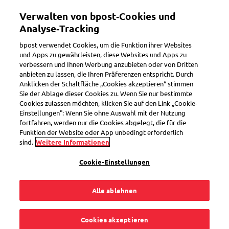
Direkt
Verwalten von bpost‑Cookies und
zum
Toggle navigation
Inhalt
Analyse‑Tracking
bpost verwendet Cookies, um die Funktion ihrer Websites
und Apps zu gewährleisten, diese Websites und Apps zu
verbessern und Ihnen Werbung anzubieten oder von Dritten
Falsches Paket erhalten
anbieten zu lassen, die Ihren Präferenzen entspricht. Durch
Anklicken der Schaltfläche „Cookies akzeptieren“ stimmen
Sie der Ablage dieser Cookies zu. Wenn Sie nur bestimmte
Cookies zulassen möchten, klicken Sie auf den Link „Cookie-
Ich habe ein Paket
Einstellungen": Wenn Sie ohne Auswahl mit der Nutzung
fortfahren, werden nur die Cookies abgelegt, die für die
mit falschem Inhalt
Funktion der Website oder App unbedingt erforderlich
sind.
Weitere Informationen
erhalten. Was soll ich
Cookie-Einstellungen
tun? Von wem
Alle ablehnen
erhalte ich das
Cookies akzeptieren