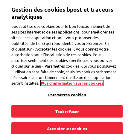
Aller
Gestion des cookies bpost et traceurs
au
Toggle navigation
contenu
analytiques
principal
bpost utilise des cookies pour le bon fonctionnement de
ses sites internet et de ses applications, pour améliorer ses
sites et ses application et pour vous proposer des
Envoyer des recommandés
publicités (de tiers) qui répondent à vos préférences. En
cliquant sur « Accepter les cookies », vous donnez votre
autorisation pour l’installation de ces cookies. Pour
autoriser seulement des cookies spécifiques, vous pouvez
À quoi sert le code-
cliquer sur le lien « Paramètres cookies ». Si vous poursuivez
l’utilisation sans faire de choix, seuls les cookies strictement
barres ?
nécessaires au fonctionnement du site ou de l’application
seront installés.
Plus d’information sur les cookies
Paramètres cookies
Tout refuser
Le code-barres, présent sur tous les envois recommandés,
permet d'en assurer la traçabilité, du dépôt jusqu'à la
distribution. Vous pouvez suivre vos recommandés via le
Accepter les cookies