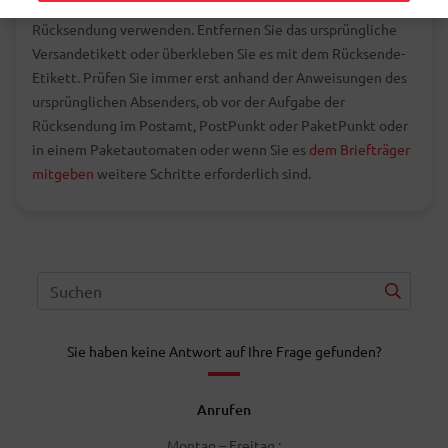
noch einwandfrei ist, können Sie diese auch für die
Rücksendung verwenden. Entfernen Sie das ursprüngliche
Versandetikett oder überkleben Sie es mit dem Rücksende-
Etikett. Prüfen Sie immer erst anhand der Anweisungen des
ursprünglichen Absenders, ob vor der Aufgabe der
Rücksendung im Postamt, PostPunkt oder PaketPunkt oder
in einem Paketautomaten oder wenn Sie es
dem Briefträger
mitgeben
weitere Schritte erforderlich sind.
Sie haben keine Antwort auf Ihre Frage gefunden?
Anrufen
Montag – Freitag :