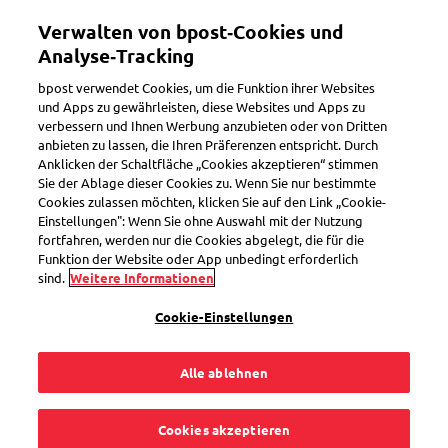
Direkt
Verwalten von bpost‑Cookies und
zum
Toggle navigation
Inhalt
Analyse‑Tracking
bpost verwendet Cookies, um die Funktion ihrer Websites
und Apps zu gewährleisten, diese Websites und Apps zu
verbessern und Ihnen Werbung anzubieten oder von Dritten
Paket vorbereiten
anbieten zu lassen, die Ihren Präferenzen entspricht. Durch
Anklicken der Schaltfläche „Cookies akzeptieren“ stimmen
Sie der Ablage dieser Cookies zu. Wenn Sie nur bestimmte
Cookies zulassen möchten, klicken Sie auf den Link „Cookie-
Wie bereite ich
Einstellungen": Wenn Sie ohne Auswahl mit der Nutzung
fortfahren, werden nur die Cookies abgelegt, die für die
meine Rücksendung
Funktion der Website oder App unbedingt erforderlich
sind.
Weitere Informationen
vor?
Cookie-Einstellungen
Alle ablehnen
Genauso wie den Paketversand. Wenn die Paketverpackung
Cookies akzeptieren