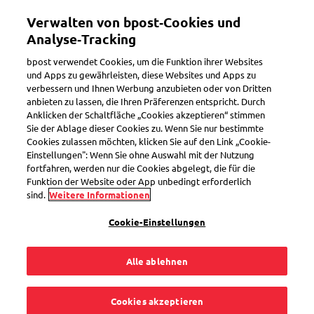
Direkt
Verwalten von bpost‑Cookies und
zum
Toggle navigation
Inhalt
Analyse‑Tracking
bpost verwendet Cookies, um die Funktion ihrer Websites
und Apps zu gewährleisten, diese Websites und Apps zu
verbessern und Ihnen Werbung anzubieten oder von Dritten
Paket vorbereiten
anbieten zu lassen, die Ihren Präferenzen entspricht. Durch
Anklicken der Schaltfläche „Cookies akzeptieren“ stimmen
Sie der Ablage dieser Cookies zu. Wenn Sie nur bestimmte
Cookies zulassen möchten, klicken Sie auf den Link „Cookie-
Kann ich dieselbe
Einstellungen": Wenn Sie ohne Auswahl mit der Nutzung
fortfahren, werden nur die Cookies abgelegt, die für die
Verpackung
Funktion der Website oder App unbedingt erforderlich
sind.
Weitere Informationen
verwenden oder
Cookie-Einstellungen
muss ich eine neue
Alle ablehnen
kaufen?
Cookies akzeptieren