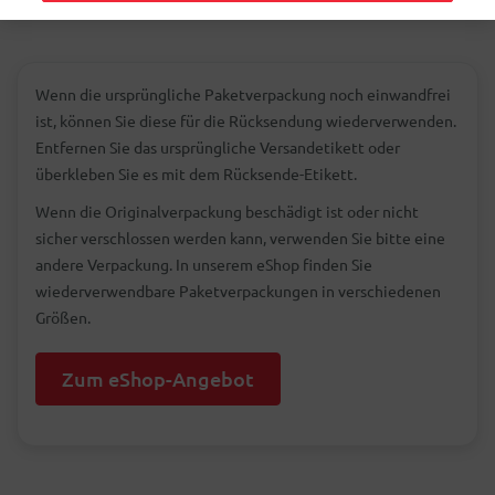
Wenn die ursprüngliche Paketverpackung noch einwandfrei
ist, können Sie diese für die Rücksendung wiederverwenden.
Entfernen Sie das ursprüngliche Versandetikett oder
überkleben Sie es mit dem Rücksende-Etikett.
Wenn die Originalverpackung beschädigt ist oder nicht
sicher verschlossen werden kann, verwenden Sie bitte eine
andere Verpackung. In unserem eShop finden Sie
wiederverwendbare Paketverpackungen in verschiedenen
Größen.
Zum eShop-Angebot