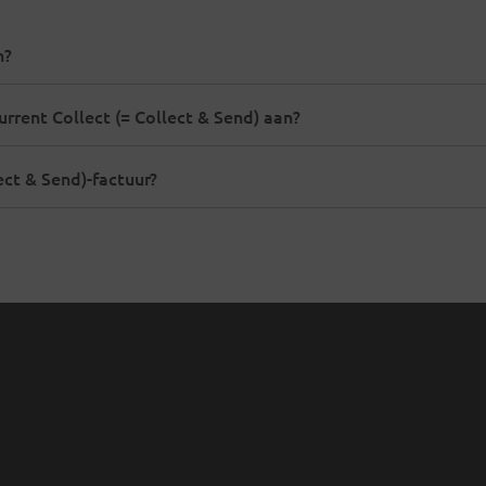
n?
rrent Collect (= Collect & Send) aan?
ect & Send)-factuur?