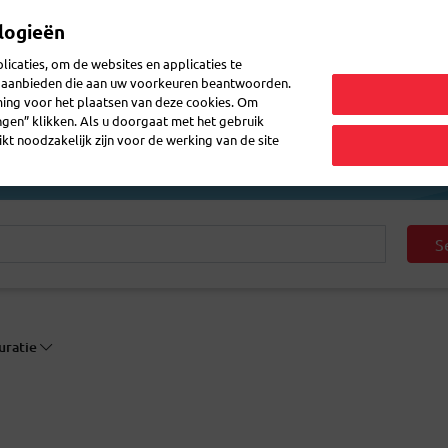
logieën
Mijn 
icaties, om de websites en applicaties te
en aanbieden die aan uw voorkeuren beantwoorden.
ming voor het plaatsen van deze cookies. Om
zenden
Post ontvangen
Logistiek
FAQ
eShop
ingen” klikken. Als u doorgaat met het gebruik
kt noodzakelijk zijn voor de werking van de site
S
uratie