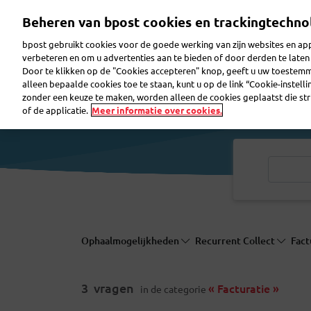
Overslaan
Beheren van bpost cookies en trackingtechno
en
naar
bpost gebruikt cookies voor de goede werking van zijn websites en appl
de
verbeteren en om u advertenties aan te bieden of door derden te lat
inhoud
Door te klikken op de "Cookies accepteren" knop, geeft u uw toestem
gaan
Reclame maken
Pakjes verzenden
Post ver
alleen bepaalde cookies toe te staan, kunt u op de link “Cookie-instell
zonder een keuze te maken, worden alleen de cookies geplaatst die stri
of de applicatie.
Meer informatie over cookies.
Ophaalmogelijkheden
Recurrent Collect
Fact
3
vragen
« Facturatie »
in de categorie