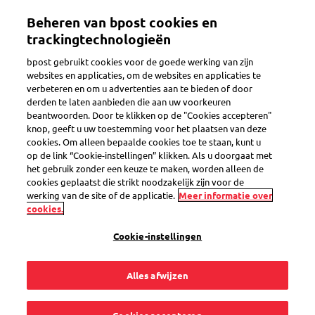
Overslaan
Beheren van bpost cookies en
en
Toggle navigation
naar
trackingtechnologieën
de
bpost gebruikt cookies voor de goede werking van zijn
inhoud
websites en applicaties, om de websites en applicaties te
gaan
verbeteren en om u advertenties aan te bieden of door
derden te laten aanbieden die aan uw voorkeuren
Search
beantwoorden. Door te klikken op de "Cookies accepteren"
knop, geeft u uw toestemming voor het plaatsen van deze
cookies. Om alleen bepaalde cookies toe te staan, kunt u
op de link “Cookie-instellingen” klikken. Als u doorgaat met
Applicatie
het gebruik zonder een keuze te maken, worden alleen de
cookies geplaatst die strikt noodzakelijk zijn voor de
werking van de site of de applicatie.
Meer informatie over
2
vragen
cookies.
« Applicatie »
in de categorie
Cookie-instellingen
Alles afwijzen
Hoe krijg ik toegang tot Collect & Stamp?