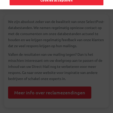
Cookies accepteren
We zijn absoluut zeker van de kwaliteit van onze SelectPost-
databestanden. We nemen regelmatig opnieuw contact op
met de consumenten om onze databestanden actueel te
houden en we krijgen regelmatig feedback van onze klanten
dat ze veel respons krijgen op hun mailings.
Vallen de resultaten van uw mailing tegen? Dan is het
misschien interessant om uw doelgroep aan te passen of de
inhoud van uw Direct Mail nog te verbeteren voor meer
respons. Ga naar onze website voor inspiratie van andere
bedrijven of schakel onze experts in.
Meer info over reclamezendingen