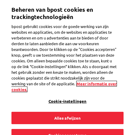
Overslaan
Beheren van bpost cookies en
en
Toggle navigation
naar
trackingtechnologieën
de
bpost gebruikt cookies voor de goede werking van zijn
inhoud
websites en applicaties, om de websites en applicaties te
gaan
verbeteren en om u advertenties aan te bieden of door
Er is een probleem
derden te laten aanbieden die aan uw voorkeuren
beantwoorden. Door te klikken op de "Cookies accepteren"
knop, geeft u uw toestemming voor het plaatsen van deze
cookies. Om alleen bepaalde cookies toe te staan, kunt u
Ik kreeg geen enkele
op de link “Cookie-instellingen” klikken. Als u doorgaat met
het gebruik zonder een keuze te maken, worden alleen de
reactie op mijn
cookies geplaatst die strikt noodzakelijk zijn voor de
werking van de site of de applicatie.
Meer informatie over
cookies.
Direct Mail. Zijn jullie
Cookie-instellingen
adresgegevens wel
Alles afwijzen
in orde?