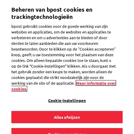
Overslaan
Beheren van bpost cookies en
en
Toggle navigation
naar
trackingtechnologieën
de
bpost gebruikt cookies voor de goede werking van zijn
inhoud
websites en applicaties, om de websites en applicaties te
gaan
verbeteren en om u advertenties aan te bieden of door
Er is een probleem
derden te laten aanbieden die aan uw voorkeuren
beantwoorden. Door te klikken op de "Cookies accepteren"
knop, geeft u uw toestemming voor het plaatsen van deze
cookies. Om alleen bepaalde cookies toe te staan, kunt u
Ik heb enkele Direct
op de link “Cookie-instellingen” klikken. Als u doorgaat met
het gebruik zonder een keuze te maken, worden alleen de
Mails teruggekregen
cookies geplaatst die strikt noodzakelijk zijn voor de
werking van de site of de applicatie.
Meer informatie over
cookies.
terwijl ik verwacht
Cookie-instellingen
dat jullie
Alles afwijzen
databestanden