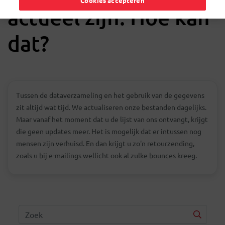
Cookies accepteren
actueel zijn. Hoe kan
dat?
Tussen de dataverzameling en het gebruik van de gegevens
zit altijd wat tijd. We actualiseren onze bestanden dagelijks.
Maar vanaf het moment dat u de lijst van ons ontvangt, krijgt
die geen updates meer. Het is mogelijk dat er intussen nog
mensen zijn verhuisd. En dan krijgt u zo'n retourzending,
zoals u bij e-mailings wellicht ook al zulke bounces kreeg.