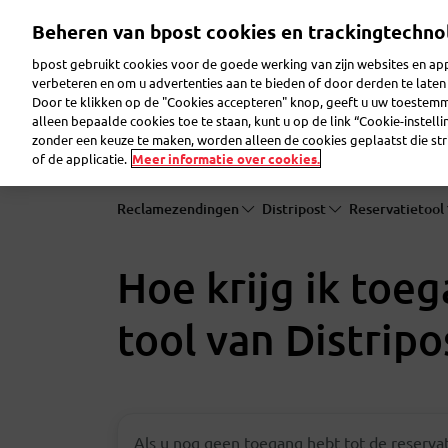
Overslaan
Beheren van bpost cookies en trackingtechno
en
naar
bpost gebruikt cookies voor de goede werking van zijn websites en appl
de
verbeteren en om u advertenties aan te bieden of door derden te lat
inhoud
Door te klikken op de "Cookies accepteren" knop, geeft u uw toestem
gaan
Reclame maken
Pakjes verzenden
Post ver
alleen bepaalde cookies toe te staan, kunt u op de link “Cookie-instell
zonder een keuze te maken, worden alleen de cookies geplaatst die stri
of de applicatie.
Meer informatie over cookies.
Reclamezendingen
Distripost
Reservatietool
Hoe krijg ik toeg
tool van Distripo
Als u nog geen toegang hebt tot de reservat