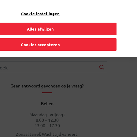
NL
Toggle Dropdown
Bpost
Zakelijk
Cookie-instellingen
Alles afwijzen
Cookies accepteren
Geen antwoord gevonden op je vraag?
Bellen
Maandag - vrijdag :
8.00 – 12.30
13.00 – 17.30
Zonaal tarief. Wachttijd varieert.