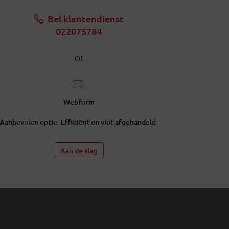
Bel klantendienst
022075784
Of
Webform
Aanbevolen optie. Efficiënt en vlot afgehandeld
.
Aan de slag