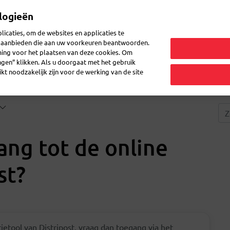
logieën
Mijn 
icaties, om de websites en applicaties te
en aanbieden die aan uw voorkeuren beantwoorden.
ming voor het plaatsen van deze cookies. Om
zenden
Post ontvangen
Logistiek
FAQ
eShop
ingen” klikken. Als u doorgaat met het gebruik
kt noodzakelijk zijn voor de werking van de site
ang tot de online
st?
ietool van Distripost, vraag dan toegang via het