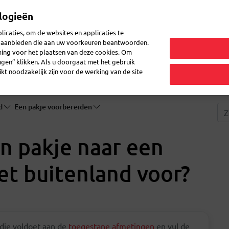
logieën
Mijn 
icaties, om de websites en applicaties te
en aanbieden die aan uw voorkeuren beantwoorden.
ming voor het plaatsen van deze cookies. Om
zenden
Post ontvangen
Logistiek
FAQ
eShop
ingen” klikken. Als u doorgaat met het gebruik
kt noodzakelijk zijn voor de werking van de site
nd
Een pakje voorbereiden
jn pakje naar een
t buitenland voor?
 die voldoet aan de
toegestane afmetingen
en vul de