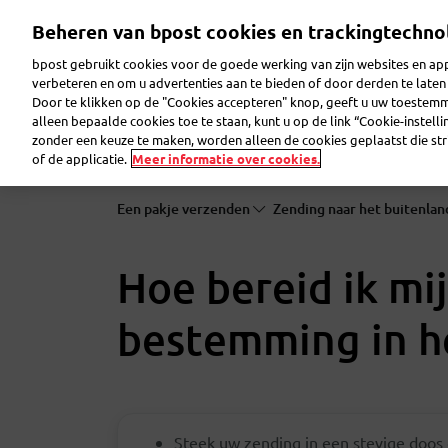
Overslaan
Beheren van bpost cookies en trackingtechno
en
naar
bpost gebruikt cookies voor de goede werking van zijn websites en appl
de
verbeteren en om u advertenties aan te bieden of door derden te lat
inhoud
Door te klikken op de "Cookies accepteren" knop, geeft u uw toestem
gaan
Reclame maken
Pakjes verzenden
Post ver
alleen bepaalde cookies toe te staan, kunt u op de link “Cookie-instell
zonder een keuze te maken, worden alleen de cookies geplaatst die stri
of de applicatie.
Meer informatie over cookies.
Een pakje verzenden
Zending naar het buitenla
Hoe bereid ik mi
bestemming in he
Steek uw zending in een stevige doos