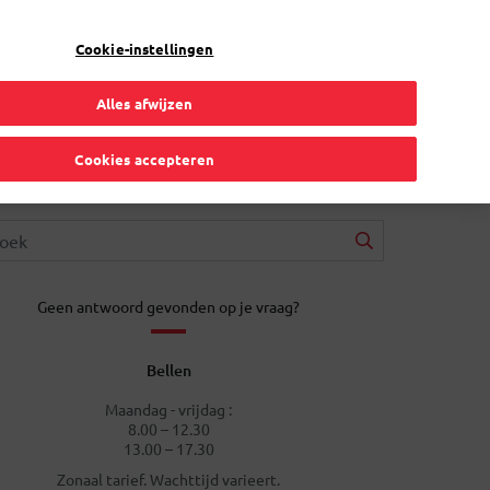
NL
Toggle Dropdown
Bpost
Zakelijk
Cookie-instellingen
Alles afwijzen
Cookies accepteren
Geen antwoord gevonden op je vraag?
Bellen
Maandag - vrijdag :
8.00 – 12.30
13.00 – 17.30
Zonaal tarief. Wachttijd varieert.