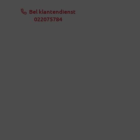
Bel klantendienst
022075784