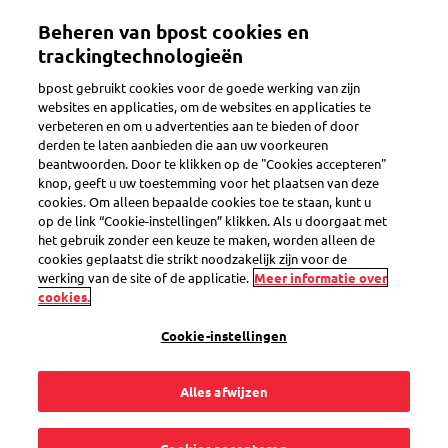
Overslaan
Beheren van bpost cookies en
en
Toggle navigation
naar
trackingtechnologieën
de
bpost gebruikt cookies voor de goede werking van zijn
inhoud
websites en applicaties, om de websites en applicaties te
gaan
verbeteren en om u advertenties aan te bieden of door
Een retourzending volgen
derden te laten aanbieden die aan uw voorkeuren
beantwoorden. Door te klikken op de "Cookies accepteren"
knop, geeft u uw toestemming voor het plaatsen van deze
cookies. Om alleen bepaalde cookies toe te staan, kunt u
Welke postcode
op de link “Cookie-instellingen” klikken. Als u doorgaat met
het gebruik zonder een keuze te maken, worden alleen de
moet ik in Track &
cookies geplaatst die strikt noodzakelijk zijn voor de
werking van de site of de applicatie.
Meer informatie over
cookies.
Trace ingeven om
Cookie-instellingen
mijn retourzending
Alles afwijzen
online te volgen?