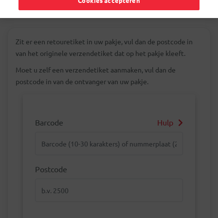
Cookies accepteren
Zit er een retouretiket in uw pakje, vul dan de postcode in
van het originele verzendetiket dat op het pakje kleeft.
Moet u zelf een verzendetiket aanmaken, vul dan de
postcode in van de ontvanger van uw pakje.
Barcode
Hulp
Barcode
Postcode
Postcode