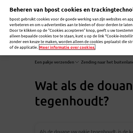
Overslaan
Beheren van bpost cookies en trackingtechno
en
naar
bpost gebruikt cookies voor de goede werking van zijn websites en appl
de
verbeteren en om u advertenties aan te bieden of door derden te lat
inhoud
Door te klikken op de "Cookies accepteren" knop, geeft u uw toestem
gaan
Reclame maken
Pakjes verzenden
Post ver
alleen bepaalde cookies toe te staan, kunt u op de link “Cookie-instell
zonder een keuze te maken, worden alleen de cookies geplaatst die stri
of de applicatie.
Meer informatie over cookies.
Een pakje verzenden
Zending naar het buitenla
Wat als de douan
tegenhoudt?
Als de douane uw pakje tegenhoudt, is de ka