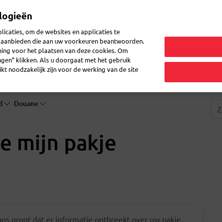
logieën
Mijn 
icaties, om de websites en applicaties te
en aanbieden die aan uw voorkeuren beantwoorden.
ming voor het plaatsen van deze cookies. Om
zenden
Post ontvangen
Logistiek
FAQ
eShop
ingen” klikken. Als u doorgaat met het gebruik
kt noodzakelijk zijn voor de werking van de site
nd
Douane
e mijn pakje
ns groot dat er informatie ontbreekt over uw pakje.