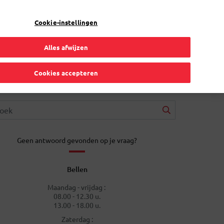
NL
Toggle Dropdown
Bpost
Zakelijk
Cookie-instellingen
Alles afwijzen
Cookies accepteren
Geen antwoord gevonden op je vraag?
Bellen
Maandag - vrijdag :
08.00 - 12.30 u.
13.00 - 18.00 u.
Zaterdag :