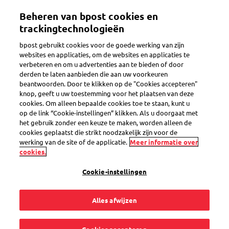
Overslaan
Beheren van bpost cookies en
en
Toggle navigation
naar
trackingtechnologieën
de
bpost gebruikt cookies voor de goede werking van zijn
inhoud
websites en applicaties, om de websites en applicaties te
gaan
verbeteren en om u advertenties aan te bieden of door
Customer Support Tool
derden te laten aanbieden die aan uw voorkeuren
beantwoorden. Door te klikken op de "Cookies accepteren"
knop, geeft u uw toestemming voor het plaatsen van deze
cookies. Om alleen bepaalde cookies toe te staan, kunt u
Kan ik zelf een
op de link “Cookie-instellingen” klikken. Als u doorgaat met
het gebruik zonder een keuze te maken, worden alleen de
openstaande klacht
cookies geplaatst die strikt noodzakelijk zijn voor de
werking van de site of de applicatie.
Meer informatie over
cookies.
afsluiten?
Cookie-instellingen
Alles afwijzen
Ja, als businessklant kan u dit zelf via de Customer Support