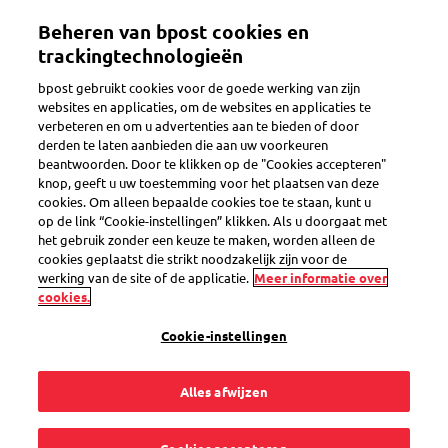
Overslaan
Beheren van bpost cookies en
en
Toggle navigation
naar
trackingtechnologieën
de
bpost gebruikt cookies voor de goede werking van zijn
inhoud
websites en applicaties, om de websites en applicaties te
gaan
verbeteren en om u advertenties aan te bieden of door
Er is een probleem
derden te laten aanbieden die aan uw voorkeuren
beantwoorden. Door te klikken op de "Cookies accepteren"
knop, geeft u uw toestemming voor het plaatsen van deze
cookies. Om alleen bepaalde cookies toe te staan, kunt u
Ik kan mijn
op de link “Cookie-instellingen” klikken. Als u doorgaat met
het gebruik zonder een keuze te maken, worden alleen de
verzendetiket niet
cookies geplaatst die strikt noodzakelijk zijn voor de
werking van de site of de applicatie.
Meer informatie over
cookies.
afdrukken.
Cookie-instellingen
Alles afwijzen
Webbrowsers blokkeren vaak pop-ups, cookies, ... Shipping