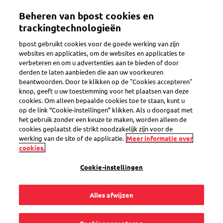
Overslaan
Beheren van bpost cookies en
en
Toggle navigation
naar
trackingtechnologieën
de
bpost gebruikt cookies voor de goede werking van zijn
inhoud
websites en applicaties, om de websites en applicaties te
gaan
verbeteren en om u advertenties aan te bieden of door
Gegevens aanpassen
derden te laten aanbieden die aan uw voorkeuren
beantwoorden. Door te klikken op de "Cookies accepteren"
knop, geeft u uw toestemming voor het plaatsen van deze
cookies. Om alleen bepaalde cookies toe te staan, kunt u
Hoe kan ik mijn
op de link “Cookie-instellingen” klikken. Als u doorgaat met
het gebruik zonder een keuze te maken, worden alleen de
bedrijfsgegevens
cookies geplaatst die strikt noodzakelijk zijn voor de
werking van de site of de applicatie.
Meer informatie over
cookies.
laten aanpassen op
Cookie-instellingen
mijn toekomstige
Alles afwijzen
facturen?