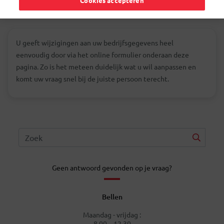
Cookies accepteren
U geeft wijzigingen aan uw bedrijfsgegevens heel
eenvoudig door via het online formulier onderaan deze
pagina. Zo is het meteen duidelijk wat u wil aanpassen en
komt uw vraag snel bij de juiste persoon terecht.
Geen antwoord gevonden op je vraag?
Bellen
Maandag - vrijdag :
8.00 – 12.30