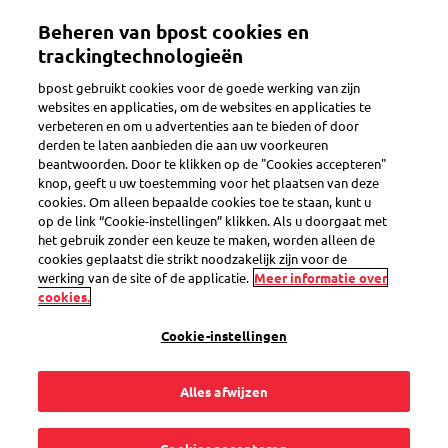
Overslaan
Beheren van bpost cookies en
en
Toggle navigation
naar
trackingtechnologieën
de
bpost gebruikt cookies voor de goede werking van zijn
inhoud
websites en applicaties, om de websites en applicaties te
gaan
verbeteren en om u advertenties aan te bieden of door
Voorbereiding
derden te laten aanbieden die aan uw voorkeuren
beantwoorden. Door te klikken op de "Cookies accepteren"
knop, geeft u uw toestemming voor het plaatsen van deze
cookies. Om alleen bepaalde cookies toe te staan, kunt u
Hoe bestel ik extra
op de link “Cookie-instellingen” klikken. Als u doorgaat met
het gebruik zonder een keuze te maken, worden alleen de
materiaal om mijn
cookies geplaatst die strikt noodzakelijk zijn voor de
werking van de site of de applicatie.
Meer informatie over
cookies.
zendingen voor te
Cookie-instellingen
bereiden?
Alles afwijzen