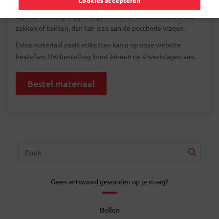
Cookies accepteren
Bij elke afhaling krijgt u lege zakken of bakken. Wil u extra
zakken of bakken, dan kan u ze aan de postbode vragen.
Extra materiaal zoals etiketten kan u op onze website
bestellen. Uw bestelling komt binnen de 4 werkdagen aan.
Bestel materiaal
Geen antwoord gevonden op je vraag?
Bellen