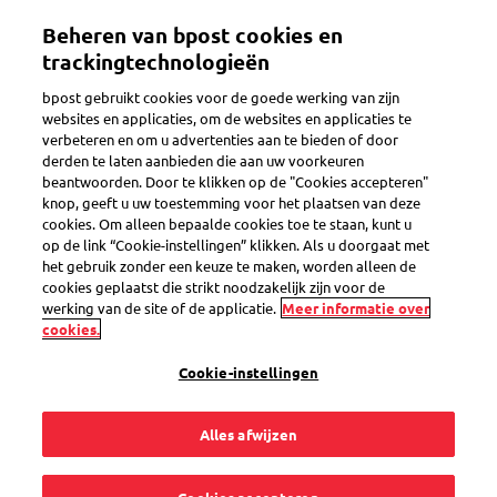
Overslaan
Beheren van bpost cookies en
en
Toggle navigation
naar
trackingtechnologieën
de
bpost gebruikt cookies voor de goede werking van zijn
inhoud
websites en applicaties, om de websites en applicaties te
gaan
verbeteren en om u advertenties aan te bieden of door
derden te laten aanbieden die aan uw voorkeuren
Search
beantwoorden. Door te klikken op de "Cookies accepteren"
knop, geeft u uw toestemming voor het plaatsen van deze
cookies. Om alleen bepaalde cookies toe te staan, kunt u
op de link “Cookie-instellingen” klikken. Als u doorgaat met
Contract stoppen
het gebruik zonder een keuze te maken, worden alleen de
cookies geplaatst die strikt noodzakelijk zijn voor de
werking van de site of de applicatie.
Meer informatie over
1
vragen
cookies.
« Contract stoppen »
in de categorie
Cookie-instellingen
Alles afwijzen
Hoe kan ik mijn contract stopzetten?