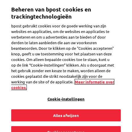
Overslaan
Beheren van bpost cookies en
en
Toggle navigation
naar
trackingtechnologieën
de
bpost gebruikt cookies voor de goede werking van zijn
inhoud
websites en applicaties, om de websites en applicaties te
gaan
verbeteren en om u advertenties aan te bieden of door
Customer Support Tool
derden te laten aanbieden die aan uw voorkeuren
beantwoorden. Door te klikken op de "Cookies accepteren"
knop, geeft u uw toestemming voor het plaatsen van deze
cookies. Om alleen bepaalde cookies toe te staan, kunt u
Kan ik een aanvraag
op de link “Cookie-instellingen” klikken. Als u doorgaat met
het gebruik zonder een keuze te maken, worden alleen de
heropenen in de
cookies geplaatst die strikt noodzakelijk zijn voor de
werking van de site of de applicatie.
Meer informatie over
cookies.
Customer Support
Cookie-instellingen
Tool?
Alles afwijzen