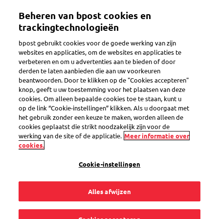
Overslaan
Beheren van bpost cookies en
en
Toggle navigation
naar
trackingtechnologieën
de
bpost gebruikt cookies voor de goede werking van zijn
inhoud
websites en applicaties, om de websites en applicaties te
gaan
verbeteren en om u advertenties aan te bieden of door
Early Daily Service
derden te laten aanbieden die aan uw voorkeuren
beantwoorden. Door te klikken op de "Cookies accepteren"
knop, geeft u uw toestemming voor het plaatsen van deze
cookies. Om alleen bepaalde cookies toe te staan, kunt u
Hoe sluit ik een
op de link “Cookie-instellingen” klikken. Als u doorgaat met
het gebruik zonder een keuze te maken, worden alleen de
contract voor Daily
cookies geplaatst die strikt noodzakelijk zijn voor de
werking van de site of de applicatie.
Meer informatie over
cookies.
Service?
Cookie-instellingen
Alles afwijzen
Het enige wat u hoeft te doen, is u online inschrijven. Het