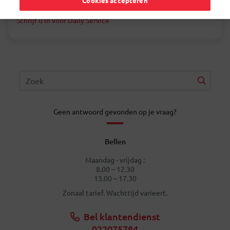
Cookies accepteren
contract is van onbepaalde duur.
Schrijf u in voor Daily Service
Geen antwoord gevonden op je vraag?
Bellen
Maandag - vrijdag :
8.00 – 12.30
13.00 – 17.30
Zonaal tarief. Wachttijd varieert.
Bel klantendienst
022075784