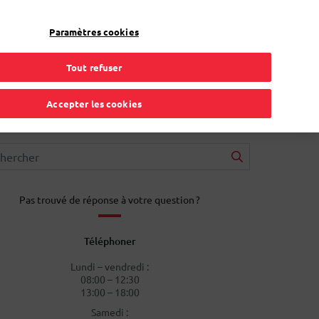
FR
Toggle Dropdown
Bpost
Résidentiel
Paramètres cookies
Tout refuser
Accepter les cookies
Pas trouvé de réponse à votre question ?
Téléphoner
Lundi – vendredi :
08:00 – 12:30
13:00 – 18:00
Samedi :