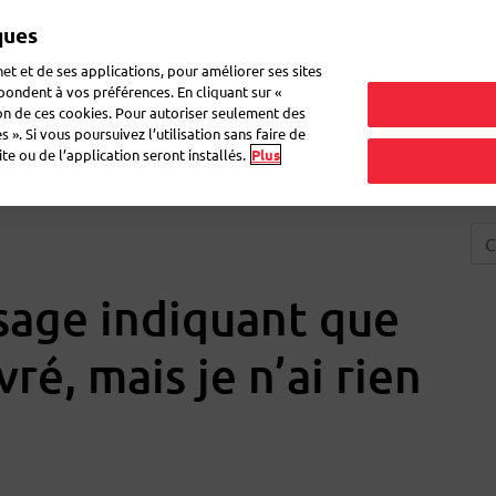
ques
Mon 
et et de ses applications, pour améliorer ses sites
épondent à vos préférences. En cliquant sur «
ion de ces cookies. Pour autoriser seulement des
ne lettre
Déménagement
Questions fréquentes
eShop
 ». Si vous poursuivez l’utilisation sans faire de
e ou de l’application seront installés.
Plus
sage indiquant que
vré, mais je n’ai rien