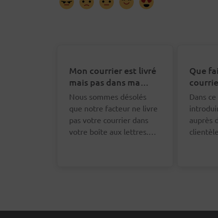
Mon courrier est livré
Que fa
mais pas dans ma
courrie
boîte aux lettres. Que
distrib
Nous sommes désolés
Dans ce 
puis-je faire ?
que notre facteur ne livre
introdui
pas votre courrier dans
auprès d
votre boîte aux lettres.
clientè
Vous pouvez le signaler
un remb
via le formulaire en ligne.
frais d'
Nous vous demanderons
faire, v
vos coordonnées afin que
le formu
nous puissions nous
bas de c
adresser au bon facteur à
ce sujet.