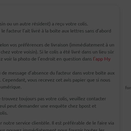
sin ou un autre résident) a reçu votre colis.
e le facteur l’ait livré à la boîte aux lettres sans d’abord
 selon vos préférences de livraison (immédiatement à un
hez votre voisin). Si le colis a été livré dans un lieu sûr
z voir la photo de l'endroit en question dans
l'app My
 de message d’absence du facteur dans votre boîte aux
lis. Cependant, vous recevez cet avis papier que si nous
numérique.
for
trouvez toujours pas votre colis, veuillez contacter
i seul peut demander une enquête chez bpost et
lis.
r notre service clientèle. Il est préférable de le faire via
vous pouvez immédiatement nous fournir toutes les