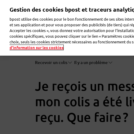
Aller
Gestion des cookies bpost et traceurs analyti
au
contenu
bpost utilise des cookies pour le bon fonctionnement de ses sites intern
principal
et ses application et pour vous proposer des publicités (de tiers) qui r
Accepter les cookies », vous donnez votre autorisation pour l’installat
Envoyer un colis
Recevoir un colis
Envoyer u
cookies spécifiques, vous pouvez cliquer sur le lien « Paramètres cookies
choix, seuls les cookies strictement nécessaires au fonctionnement du sit
d’information sur les cookies
Recevoir un colis
Il y a un problème
Je reçois un mes
mon colis a été li
reçu. Que faire ?