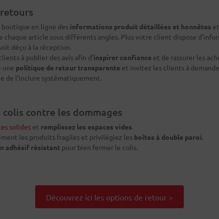
 retours
e boutique en ligne des
informations produit détaillées et honnêtes
et
e chaque article sous différents angles. Plus votre client dispose d’infor
soit déçu à la réception.
lients à publier des avis afin d’
inspirer confiance
et de rassurer les ach
e une
politique de retour transparente
et invitez les clients à demand
ue de l’inclure systématiquement.
s colis contre les dommages
tes solides
et
remplissez les espaces vides
.
ent les produits fragiles et privilégiez les
boîtes à double paroi
.
n adhésif résistant
pour bien fermer le colis.
Découvrez ici les options de retour >