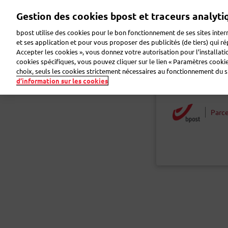
Aller
Gestion des cookies bpost et traceurs analyti
au
contenu
bpost utilise des cookies pour le bon fonctionnement de ses sites intern
principal
et ses application et pour vous proposer des publicités (de tiers) qui r
Accepter les cookies », vous donnez votre autorisation pour l’installat
Faire de la publicité
Envoyer des colis
Envoye
cookies spécifiques, vous pouvez cliquer sur le lien « Paramètres cookies
choix, seuls les cookies strictement nécessaires au fonctionnement du sit
d’information sur les cookies
Retour
Parce