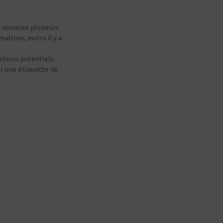
 montrez plusieurs
mations, moins il y a
eteurs potentiels.
er une étiquette de