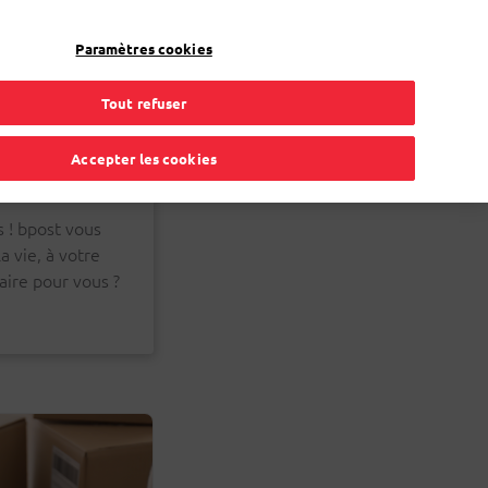
FR
Toggle Dropdown
Bpost
Professionnel
Paramètres cookies
Tout refuser
Accepter les cookies
s ! bpost vous
a vie, à votre
aire pour vous ?