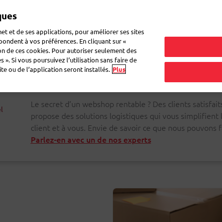
ques
Mon 
et et de ses applications, pour améliorer ses sites
épondent à vos préférences. En cliquant sur «
ion de ces cookies. Pour autoriser seulement des
r du courrier
Recevoir du courrier
Logistique
FAQ
eShop
 ». Si vous poursuivez l’utilisation sans faire de
e ou de l’application seront installés.
Plus
Le secret d’un webshop rentable ? Des clients satisfait
l
propose des solutions logistiques qui vous simplifient l
client et à vous. Envie de savoir ce que nous pouvons f
Parlez-en avec un de nos experts