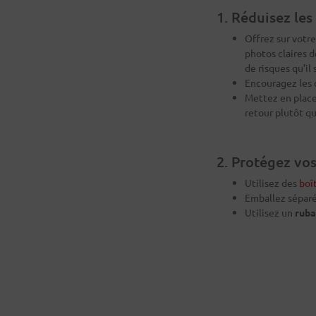
1. Réduisez les
Offrez sur votr
photos claires d
de risques qu’il 
Encouragez les c
Mettez en plac
retour plutôt q
2. Protégez vo
Utilisez des
boî
Emballez séparém
Utilisez un
ruba