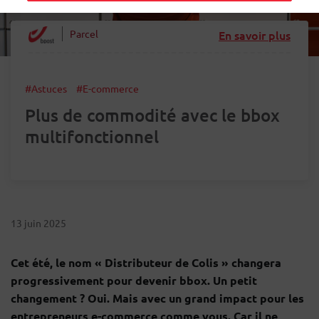
Parcel
En savoir plus
#Astuces
#E-commerce
Plus de commodité avec le bbox
multifonctionnel
13 juin 2025
Cet été, le nom « Distributeur de Colis » changera
progressivement pour devenir bbox. Un petit
changement ? Oui. Mais avec un grand impact pour les
entrepreneurs e-commerce comme vous. Car il ne