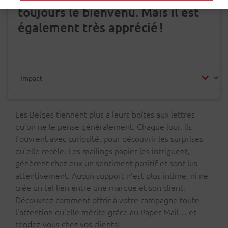
toujours le bienvenu. Mais il est
également très apprécié !
Les Belges tiennent plus à leurs boîtes aux lettres
qu’on ne le pense généralement. Chaque jour, ils
l’ouvrent avec curiosité, pour découvrir les surprises
qu’elle recèle. Les mailings papier les intriguent,
génèrent chez eux un sentiment positif et sont lus
attentivement. Aucun support n’est plus intime, ni ne
crée un tel lien entre une marque et son client.
Découvrez comment offrir à votre campagne toute
l’attention qu’elle mérite grâce au Paper Mail… et
rendez-vous chez vos clients!