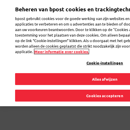
Overslaan
Beheren van bpost cookies en trackingtech
en
Toggle navigation
naar
bpost gebruikt cookies voor de goede werking van zijn websites en
de
applicaties te verbeteren en om u advertenties aan te bieden of do
inhoud
aan uw voorkeuren beantwoorden. Door te klikken op de "Cookies 
gaan
toestemming voor het plaatsen van deze cookies. Om alleen bepaald
Pakje langs de
op de link “Cookie-instellingen” klikken. Als u doorgaat met het ge
worden alleen de cookies geplaatst die strikt noodzakelijk zijn voor
applicatie.
Meer informatie over cookies.
douane
Cookie-instellingen
Alles afwijzen
Zo verloopt het invoerproces en de
berekening van invoerkosten
Cookies accepteren