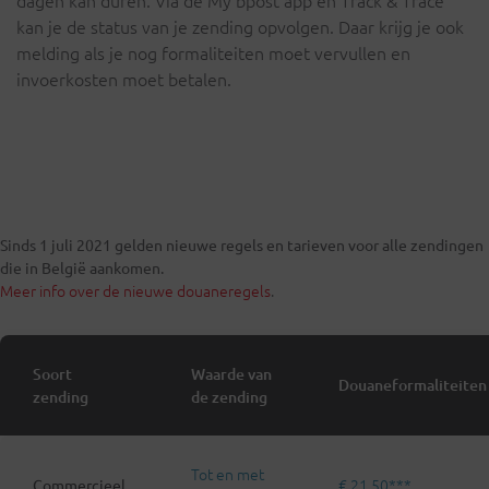
dagen kan duren. Via de My bpost app en Track & Trace
kan je de status van je zending opvolgen. Daar krijg je ook
melding als je nog formaliteiten moet vervullen en
invoerkosten moet betalen.
Sinds 1 juli 2021 gelden nieuwe regels en tarieven voor alle zendingen
die in België aankomen.
Meer info over de nieuwe douaneregels
.
Soort
Waarde van
Douaneformaliteiten
zending
de zending
Tot en met
€ 21,50***
Commercieel