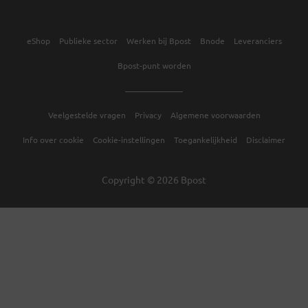
eShop
Publieke sector
Werken bij Bpost
Bnode
Leveranciers
Bpost-punt worden
Veelgestelde vragen
Privacy
Algemene voorwaarden
Info over cookie
Cookie-instellingen
Toegankelijkheid
Disclaimer
Copyright © 2026 Bpost