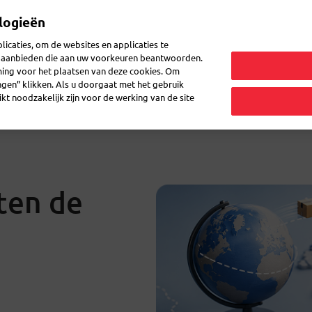
logieën
Mijn 
icaties, om de websites en applicaties te
en aanbieden die aan uw voorkeuren beantwoorden.
ming voor het plaatsen van deze cookies. Om
zenden
Post doorsturen
Veelgestelde vragen
eShop
ingen” klikken. Als u doorgaat met het gebruik
kt noodzakelijk zijn voor de werking van de site
ten de