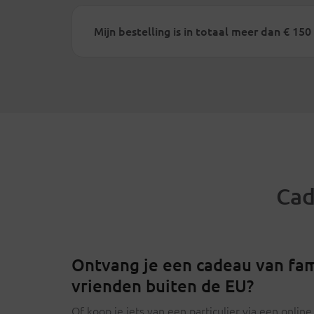
Mijn bestelling is in totaal meer dan € 15
Cad
Ontvang je een cadeau van fam
vrienden buiten de EU?
Of koop je iets van een particulier via een onlin