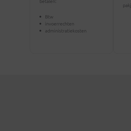
betalen:
pak
Btw
invoerrechten
administratiekosten