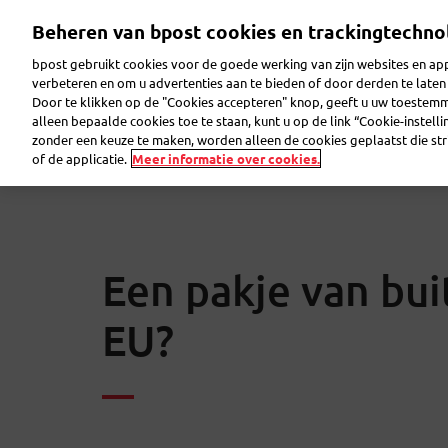
Overslaan
Beheren van bpost cookies en trackingtechno
en
naar
bpost gebruikt cookies voor de goede werking van zijn websites en appl
de
verbeteren en om u advertenties aan te bieden of door derden te lat
inhoud
Door te klikken op de "Cookies accepteren" knop, geeft u uw toestem
gaan
Pakje verzenden
Pakje ontvangen
Brief ver
alleen bepaalde cookies toe te staan, kunt u op de link “Cookie-instell
zonder een keuze te maken, worden alleen de cookies geplaatst die stri
of de applicatie.
Meer informatie over cookies.
Een pakje van bui
EU?