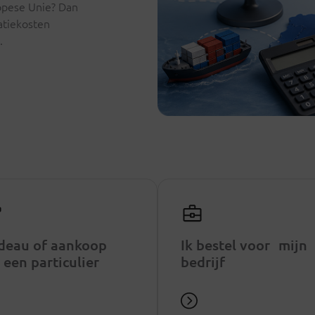
ropese Unie? Dan
atiekosten
.
deau of aankoop
Ik bestel voor mijn
 een particulier
bedrijf