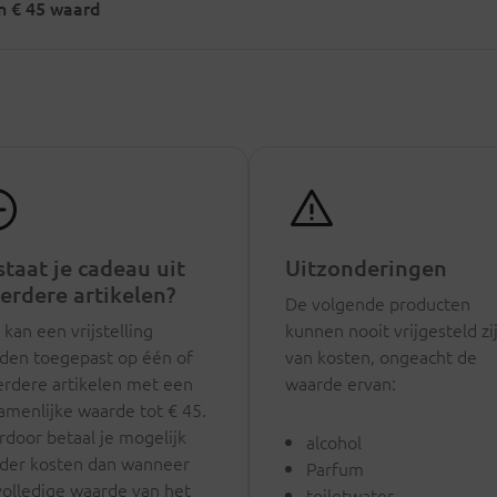
an € 45 waard
taat je cadeau uit
Uitzonderingen
erdere artikelen?
De volgende producten
kan een vrijstelling
kunnen nooit vrijgesteld zi
den toegepast op één of
van kosten, ongeacht de
rdere artikelen met een
waarde ervan:
amenlijke waarde tot € 45.
rdoor betaal je mogelijk
alcohol
der kosten dan wanneer
Parfum
volledige waarde van het
toiletwater