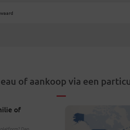
0 waard
eau of aankoop via een particu
ilie of
e platform? Dan