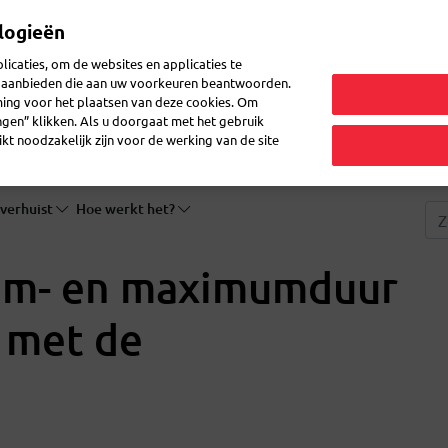
logieën
Mijn 
icaties, om de websites en applicaties te
en aanbieden die aan uw voorkeuren beantwoorden.
ming voor het plaatsen van deze cookies. Om
zenden
Post ontvangen
Logistiek
FAQ
eShop
ingen” klikken. Als u doorgaat met het gebruik
kt noodzakelijk zijn voor de werking van de site
 verhuist
Hoe werkt het?
mum- en maximumduur
 met de