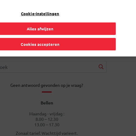
NL
Toggle Dropdown
Bpost
Zakelijk
Cookie-instellingen
Alles afwijzen
Cookies accepteren
Geen antwoord gevonden op je vraag?
Bellen
Maandag - vrijdag :
8.00 – 12.30
13.00 – 17.30
Zonaal tarief. Wachttijd varieert.