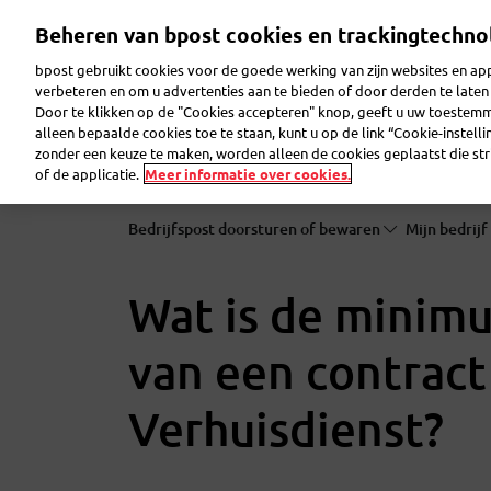
Overslaan
Beheren van bpost cookies en trackingtechno
en
naar
bpost gebruikt cookies voor de goede werking van zijn websites en appl
de
verbeteren en om u advertenties aan te bieden of door derden te lat
inhoud
Door te klikken op de "Cookies accepteren" knop, geeft u uw toestem
gaan
Reclame maken
Pakjes verzenden
Post ver
alleen bepaalde cookies toe te staan, kunt u op de link “Cookie-instell
zonder een keuze te maken, worden alleen de cookies geplaatst die stri
of de applicatie.
Meer informatie over cookies.
Bedrijfspost doorsturen of bewaren
Mijn bedrijf
Wat is de mini
van een contract
Verhuisdienst?