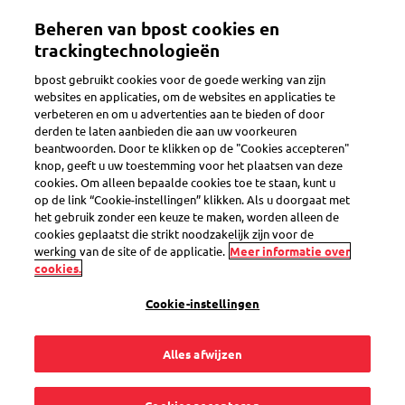
Overslaan
Beheren van bpost cookies en
en
Toggle navigation
naar
trackingtechnologieën
de
bpost gebruikt cookies voor de goede werking van zijn
inhoud
websites en applicaties, om de websites en applicaties te
gaan
verbeteren en om u advertenties aan te bieden of door
Hoe werkt het?
derden te laten aanbieden die aan uw voorkeuren
beantwoorden. Door te klikken op de "Cookies accepteren"
knop, geeft u uw toestemming voor het plaatsen van deze
cookies. Om alleen bepaalde cookies toe te staan, kunt u
Ik heb een grote,
op de link “Cookie-instellingen” klikken. Als u doorgaat met
het gebruik zonder een keuze te maken, worden alleen de
dringende zending.
cookies geplaatst die strikt noodzakelijk zijn voor de
werking van de site of de applicatie.
Meer informatie over
cookies.
Kan ik ze zelf
Cookie-instellingen
afgeven in een
Alles afwijzen
MassPost Center?