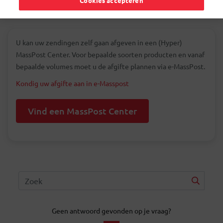
Cookies accepteren
U kan uw zendingen zelf gaan afgeven in een (Hyper)
MassPost Center. Voor bepaalde soorten producten en vanaf
bepaalde volumes moet u de afgifte plannen via e-MassPost.
Kondig uw afgifte aan in e-Masspost
Vind een MassPost Center
Geen antwoord gevonden op je vraag?