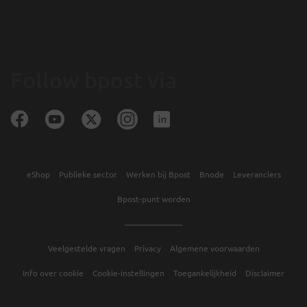
Follow bpost via
eShop
Publieke sector
Werken bij Bpost
Bnode
Leveranciers
Bpost-punt worden
Veelgestelde vragen
Privacy
Algemene voorwaarden
Info over cookie
Cookie-instellingen
Toegankelijkheid
Disclaimer