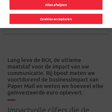
Alles afwijzen
Cookies accepteren
Lang leve de ROI, de ultieme
maatstaf voor de impact van uw
communicatie. Bij bpost meten we
voortdurend de businessimpact van
Paper Mail en weten we hoeveel elke
geïnvesteerde euro oplevert.
Impactvolle cijfers die de