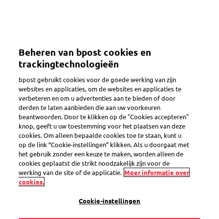
Overslaan
en
Toggle navigation
naar
de
inhoud
Beheren van bpost cookies en
gaan
trackingtechnologieën
bpost gebruikt cookies voor de goede werking van zijn
websites en applicaties, om de websites en applicaties te
verbeteren en om u advertenties aan te bieden of door
derden te laten aanbieden die aan uw voorkeuren
beantwoorden. Door te klikken op de "Cookies accepteren"
knop, geeft u uw toestemming voor het plaatsen van deze
cookies. Om alleen bepaalde cookies toe te staan, kunt u
op de link “Cookie-instellingen” klikken. Als u doorgaat met
het gebruik zonder een keuze te maken, worden alleen de
cookies geplaatst die strikt noodzakelijk zijn voor de
werking van de site of de applicatie.
Meer informatie over
cookies.
Cookie-instellingen
Media
Meetbaar effect op uw ROI