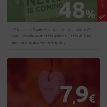
48% van de Paper Mails leidt tot ten minste één
commerciële actie (33% online en 33% offline)
Bron: Paper Reach survey, Profacts, 2020