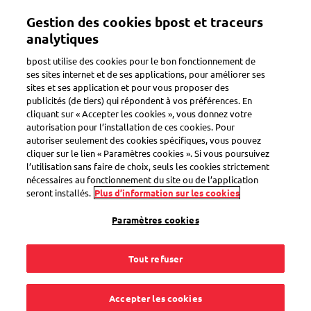
Aller
Gestion des cookies bpost et traceurs
au
Toggle navigation
contenu
analytiques
principal
bpost utilise des cookies pour le bon fonctionnement de
ses sites internet et de ses applications, pour améliorer ses
sites et ses application et pour vous proposer des
publicités (de tiers) qui répondent à vos préférences. En
cliquant sur « Accepter les cookies », vous donnez votre
autorisation pour l’installation de ces cookies. Pour
autoriser seulement des cookies spécifiques, vous pouvez
cliquer sur le lien « Paramètres cookies ». Si vous poursuivez
l’utilisation sans faire de choix, seuls les cookies strictement
nécessaires au fonctionnement du site ou de l’application
seront installés.
Plus d’information sur les cookies
Service de Déménagement
Paramètres cookies
Vous déménagez ? Faites transférer
automatiquement votre courrier à votre
Tout refuser
nouvelle adresse
Accepter les cookies
Pour
11€ par mois*