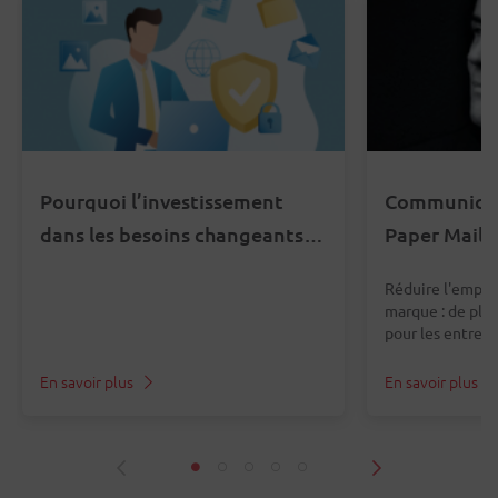
Pourquoi l’investissement
Communicat
dans les besoins changeants
Paper Mail
des consommateurs en
Réduire l'empre
matière de protection de la vie
marque : de plus
privée est rentable selon
pour les entreprises Entretien 
Fauconnier, pré
Google
En savoir plus
En savoir plus