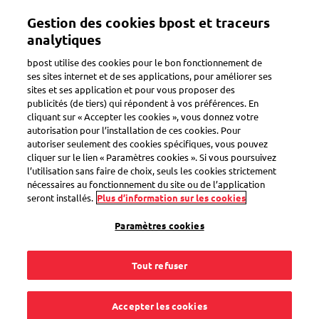
Aller
Gestion des cookies bpost et traceurs
au
Toggle navigation
contenu
analytiques
principal
bpost utilise des cookies pour le bon fonctionnement de
ses sites internet et de ses applications, pour améliorer ses
sites et ses application et pour vous proposer des
publicités (de tiers) qui répondent à vos préférences. En
cliquant sur « Accepter les cookies », vous donnez votre
autorisation pour l’installation de ces cookies. Pour
autoriser seulement des cookies spécifiques, vous pouvez
cliquer sur le lien « Paramètres cookies ». Si vous poursuivez
l’utilisation sans faire de choix, seuls les cookies strictement
nécessaires au fonctionnement du site ou de l’application
seront installés.
Plus d’information sur les cookies
Courrier publicitaire
Paramètres cookies
Développer votre clientèle
Tout refuser
Qui dit plus de clients, dit meilleur chiffre
d'affaires. Recherchez des prospects avec un profil
spécifique, découvrez les zones où vit votre
Accepter les cookies