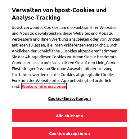
Direkt
Verwalten von bpost‑Cookies und
zum
Toggle navigation
Inhalt
Analyse‑Tracking
bpost verwendet Cookies, um die Funktion ihrer Websites
und Apps zu gewährleisten, diese Websites und Apps zu
verbessern und Ihnen Werbung anzubieten oder von Dritten
anbieten zu lassen, die Ihren Präferenzen entspricht. Durch
Anklicken der Schaltfläche „Cookies akzeptieren“ stimmen
Sie der Ablage dieser Cookies zu. Wenn Sie nur bestimmte
Cookies zulassen möchten, klicken Sie auf den Link „Cookie-
Einstellungen": Wenn Sie ohne Auswahl mit der Nutzung
fortfahren, werden nur die Cookies abgelegt, die für die
Funktion der Website oder App unbedingt erforderlich
sind.
Weitere Informationen
Cookie-Einstellungen
Tarife für Briefe oder
Pakete berechnen
Alle ablehnen
Berechnen Sie schnell und einfach den Tarif für
Cookies akzeptieren
den Versand Ihres Briefes oder Pakets. Wählen Sie